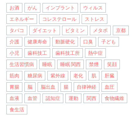
お酒
がん
インプラント
ウィルス
エネルギー
コレステロール
ストレス
タバコ
ダイエット
ビタミン
メタボ
京都
介護
健康寿命
動脈硬化
口臭
子ども
小児
歯科技工
歯科技工所
熱中症
生活習慣病
睡眠
睡眠 関西
禁煙
笑顔
筋肉
糖尿病
紫外線
老化
肌
肝臓
胃腸
脳
脳出血
腸
自律神経
血圧
血液
血管
認知症
運動
関西
食物繊維
食生活