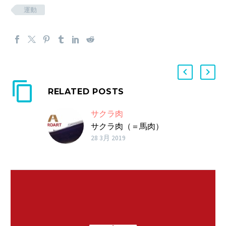
運動
RELATED POSTS
サクラ肉
サクラ肉（＝馬肉）
は、東洋医学的に「余
28 3月 2019
分…