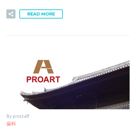
READ MORE
By prostaff
歯科