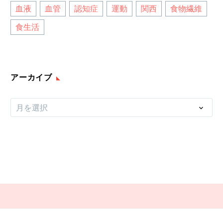
血液
血管
認知症
運動
関西
食物繊維
食生活
アーカイブ
ア
月を選択
ー
カ
イ
ブ