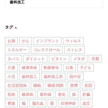
歯科技工
タグ
お酒
がん
インプラント
ウィルス
エネルギー
コレステロール
ストレス
タバコ
ダイエット
ビタミン
メタボ
京都
介護
健康寿命
動脈硬化
口臭
子ども
小児
歯科技工
歯科技工所
熱中症
生活習慣病
睡眠
睡眠 関西
禁煙
笑顔
筋肉
糖尿病
紫外線
老化
肌
肝臓
胃腸
脳
脳出血
腸
自律神経
血圧