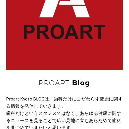
謹賀新年
04 1月 2021
糖尿病悪化予防
糖尿病関連の学会など
で作る「日本糖尿病
30 3月 2016
海苔で熱を
対…
海苔に含まれる「海苔
ペプチド」には、手
11 1月 2022
足…
健康経営優良法人2025
30 6月 2025
PROART
Blog
味噌の健脳成分
皆さんの日常で使って
Proart Kyoto BLOGは、歯科だけにこだわらず健康に関す
いる「味噌」は、実
24 1月 2020
る情報を発信していきます。
体をポカポカに
は…
歯科だけというスタンスではなく、あらゆる健康に関す
ニンニクは、「温性」
るニュースを見ることで広い見地に立ちあらためて歯科
の香辛料で、体が冷
23 4月 2016
を見つめていきたいと思います。