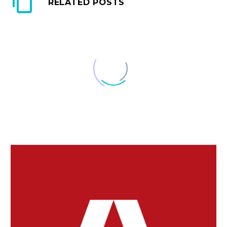
RELATED POSTS
ウォーキング
私たち人間は、進化の
過程で「2足歩行」に…
14 1月 2017
横浜市の２０代女性が
ジカ熱感染
厚生労働省は２３日、
25 5月 2016
睡眠時無呼吸症候群と
中南米から帰国した
は
横…
09 11月 2021