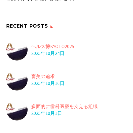
睡眠=酵素を生産
え…
睡眠中には、酵素がた
くさん生産されてい
08 3月 2017
ゲームで学ぶ心肺蘇生
ま…
RECENT POSTS
法
日本循環器学会など
02 3月 2016
災害時に便利な液体ミ
は、心臓マッサージと
ヘルス博KYOTO2025
ルク
2025年10月24日
自…
厚生労働省は、災害時
03 9月 2018
糖尿病の危険性
に便利な乳児用液体
今や40歳以上の3人に1
ミ…
審美の追求
人が患者、または…
09 12月 2019
2025年10月16日
私たちの仕事
17 3月 2025
多面的に歯科医療を支える組織
たまに帽子を脱いで
2025年10月1日
夏になると、紫外線対
策として、また熱中
29 7月 2019
症…