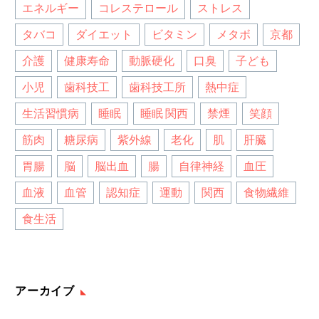
エネルギー
コレステロール
ストレス
タバコ
ダイエット
ビタミン
メタボ
京都
介護
健康寿命
動脈硬化
口臭
子ども
小児
歯科技工
歯科技工所
熱中症
生活習慣病
睡眠
睡眠 関西
禁煙
笑顔
筋肉
糖尿病
紫外線
老化
肌
肝臓
胃腸
脳
脳出血
腸
自律神経
血圧
血液
血管
認知症
運動
関西
食物繊維
食生活
アーカイブ