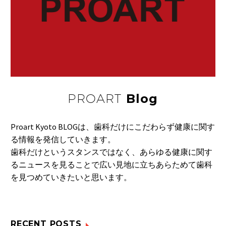
ブドウの種や皮には、
豊富なポリフェノー
07 11月 2016
前歯は保険で治せます
ル…
か？
04 4月 2024
ナッツを料理に
ナッツ類は、血液をサ
PROART
Blog
ラサラに流れやすく
26 6月 2018
全国からご注文を承っ
す…
ております
Proart Kyoto BLOGは、歯科だけにこだわらず健康に関す
05 3月 2025
る情報を発信していきます。
デジタル技術の進化
歯科だけというスタンスではなく、あらゆる健康に関す
るニュースを見ることで広い見地に立ちあらためて歯科
26 9月 2025
を見つめていきたいと思います。
枕の高さ
枕の高さは、低すぎて
も高すぎてもよくあ
08 5月 2018
リコピンでガンを予防
り…
RECENT POSTS