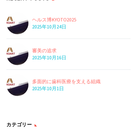
トマトにたっぷり含ま
れている成分「リコ
29 12月 2017
ピ…
ヘルス博KYOTO2025
よく噛む
2025年10月24日
08 7月 2023
毎日ストレッチ
審美の追求
29 5月 2024
2025年10月16日
睡眠と脳のリズム
私たちの睡眠にはリズ
ムがあります。 脳が…
01 8月 2017
多面的に歯科医療を支える組織
冷奴にはカツオ節
2025年10月1日
豆腐には「木綿」と
「絹」があります。木
29 3月 2018
綿…
カテゴリー