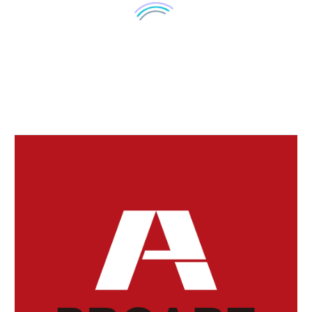
プラークとは
15 3月 2024
意識して噛む
25 10月 2022
むしばの進行
27 3月 2024
せっかち
せっかちな性格の人
は、一般的にストレス
09 3月 2018
ブドウの皮と種
を…