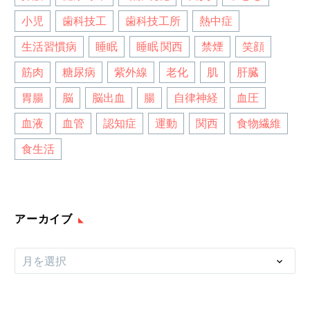
小児
歯科技工
歯科技工所
熱中症
生活習慣病
睡眠
睡眠 関西
禁煙
笑顔
筋肉
糖尿病
紫外線
老化
肌
肝臓
胃腸
脳
脳出血
腸
自律神経
血圧
血液
血管
認知症
運動
関西
食物繊維
食生活
アーカイブ
ア
月を選択
ー
カ
イ