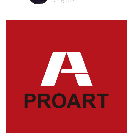
ラックスモードに切
29 9月 2017
り…