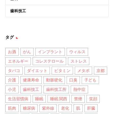
歯科技工
タグ
お酒
がん
インプラント
ウィルス
エネルギー
コレステロール
ストレス
タバコ
ダイエット
ビタミン
メタボ
京都
介護
健康寿命
動脈硬化
口臭
子ども
小児
歯科技工
歯科技工所
熱中症
生活習慣病
睡眠
睡眠 関西
禁煙
笑顔
筋肉
糖尿病
紫外線
老化
肌
肝臓