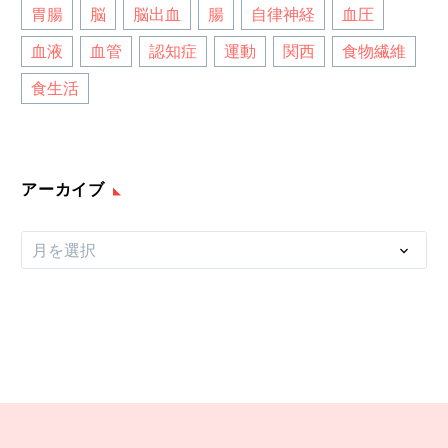
胃腸
脳
脳出血
腸
自律神経
血圧
血液
血管
認知症
運動
関西
食物繊維
食生活
アーカイブ
ア
月を選択
ー
カ
イ
ブ