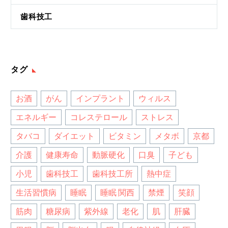
歯科技工
タグ
お酒
がん
インプラント
ウィルス
エネルギー
コレステロール
ストレス
タバコ
ダイエット
ビタミン
メタボ
京都
介護
健康寿命
動脈硬化
口臭
子ども
小児
歯科技工
歯科技工所
熱中症
生活習慣病
睡眠
睡眠 関西
禁煙
笑顔
筋肉
糖尿病
紫外線
老化
肌
肝臓