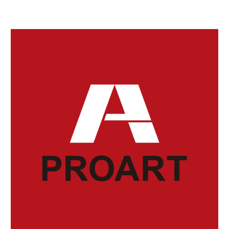
速筋繊維を鍛えて
06 11月 2022
糖尿病予防
糖尿病関連の学会など
で作る「日本糖尿病
01 4月 2020
日光を浴びよう
対…
朝の日光は、カラダの
リズムを作るうえで、
07 1月 2017
コレステロールを下げ
…
る海藻
海藻といえばヘルシー
28 9月 2019
便秘体質の方
で低カロリーという
私たちの腸は、朝食後
イ…
に大きなぜん動運動
14 11月 2019
が…
審美の追求
16 10月 2025