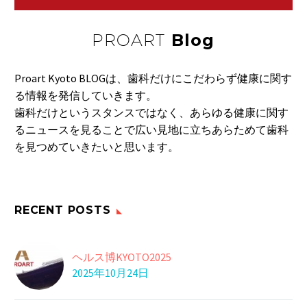
なかなか治らない口臭
09 6月 2021
PROART
Blog
歯周病は女性の方が多
い？
Proart Kyoto BLOGは、歯科だけにこだわらず健康に関す
22 8月 2021
る情報を発信していきます。
玉ねぎの成分
歯科だけというスタンスではなく、あらゆる健康に関す
玉ねぎには、血圧や血
るニュースを見ることで広い見地に立ちあらためて歯科
糖値の上昇を抑えた
11 6月 2020
を見つめていきたいと思います。
り…
ビールの食欲増進効果
05 9月 2022
階段一段飛ばし
RECENT POSTS
階段を一段飛ばしに上
ると大腰筋と内転筋
08 12月 2017
ダシを活用しましょう
を…
ヘルス博KYOTO2025
味付けをするとき、調
2025年10月24日
味料を多めに使って
27 6月 2016
し…