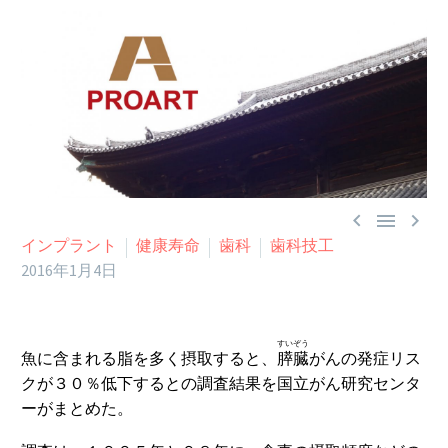



インプラント
健康寿命
歯科
歯科技工
2016年1月4日
すいぞう
魚に含まれる脂を多く摂取すると、
膵臓
がんの発症リス
クが３０％低下するとの調査結果を国立がん研究センタ
ーがまとめた。