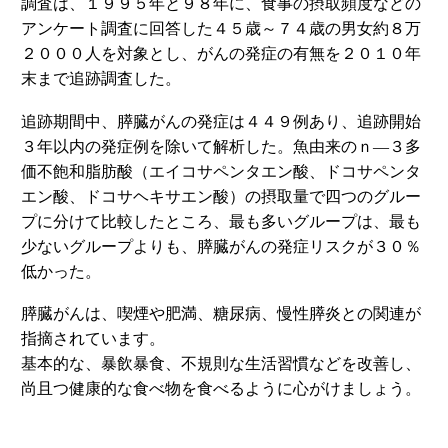
調査は、１９９５年と９８年に、食事の摂取頻度などの
アンケート調査に回答した４５歳～７４歳の男女約８万
２０００人を対象とし、がんの発症の有無を２０１０年
末まで追跡調査した。
追跡期間中、膵臓がんの発症は４４９例あり、追跡開始
３年以内の発症例を除いて解析した。魚由来のｎ―３多
価不飽和脂肪酸（エイコサペンタエン酸、ドコサペンタ
エン酸、ドコサヘキサエン酸）の摂取量で四つのグルー
プに分けて比較したところ、最も多いグループは、最も
少ないグループよりも、膵臓がんの発症リスクが３０％
低かった。
膵臓がんは、喫煙や肥満、糖尿病、慢性膵炎との関連が
指摘されています。
基本的な、暴飲暴食、不規則な生活習慣などを改善し、
尚且つ健康的な食べ物を食べるように心がけましょう。