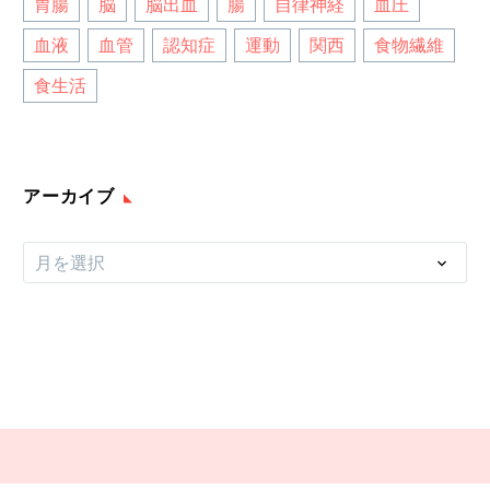
胃腸
脳
脳出血
腸
自律神経
血圧
血液
血管
認知症
運動
関西
食物繊維
食生活
アーカイブ
ア
月を選択
ー
カ
イ
ブ