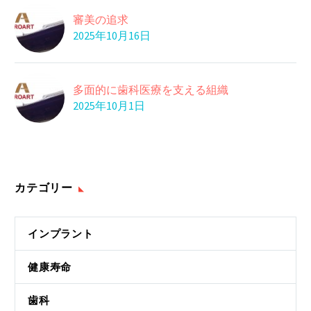
インプラントの手術後
審美の追求
21 6月 2022
2025年10月16日
ストレス…
ストレスが溜まりすぎ
ると、自律神経のバ
05 9月 2016
多面的に歯科医療を支える組織
ぬるめのお湯
ラ…
2025年10月1日
最近少し暖かくなって
きたとは言え、まだ
18 2月 2022
ま…
カテゴリー
インプラント
健康寿命
歯科