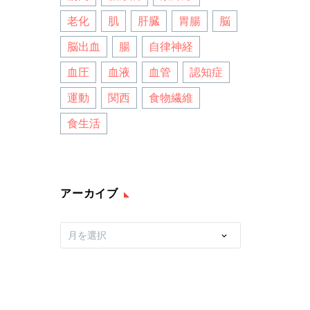
老化
肌
肝臓
胃腸
脳
脳出血
腸
自律神経
血圧
血液
血管
認知症
運動
関西
食物繊維
食生活
アーカイブ
ア
月を選択
ー
カ
イ
ブ