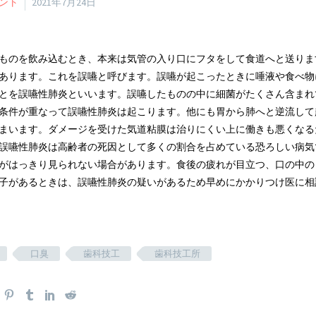
ント
2021年7月24日
ものを飲み込むとき、本来は気管の入り口にフタをして食道へと送りま
あります。これを誤嚥と呼びます。誤嚥が起こったときに唾液や食べ物
とを誤嚥性肺炎といいます。誤嚥したものの中に細菌がたくさん含まれ
条件が重なって誤嚥性肺炎は起こります。他にも胃から肺へと逆流して
まいます。ダメージを受けた気道粘膜は治りにくい上に働きも悪くなる
誤嚥性肺炎は高齢者の死因として多くの割合を占めている恐ろしい病気
がはっきり見られない場合があります。食後の疲れが目立つ、口の中の
子があるときは、誤嚥性肺炎の疑いがあるため早めにかかりつけ医に相
口臭
歯科技工
歯科技工所