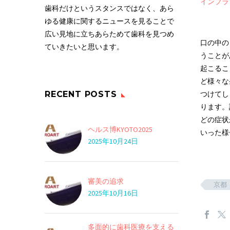
インプラ
歯科だけというスタンスではなく、あら
ゆる健康に関するニュースを見ることで
広い見地に立ちあらためて歯科を見つめ
口の中の
ていきたいと思います。
うことが
起こるこ
ど様々な
RECENT POSTS
つけてし
ります。
どの症状
ヘルス博KYOTO2025
いった様
2025年10月24日
審美の追求
京都
2025年10月16日
多面的に歯科医療を支える