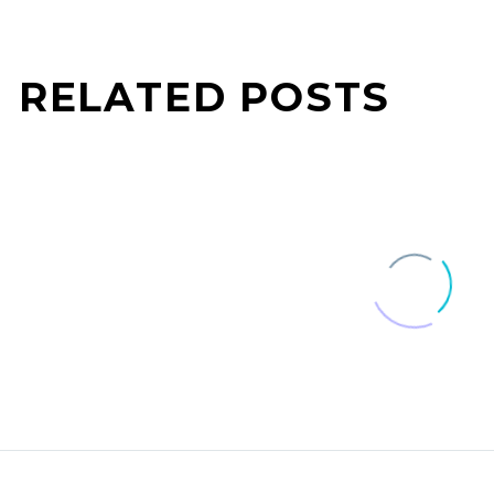
RELATED POSTS
横浜市の２０代女性がジカ
尿解析だけでがん
熱感染
日立製作所と住友
25 5月 2016
13 6月 2016
厚生労働省は２３日、中南
商ファーマインタ
はじめよう脱メタ
米から帰国した横…