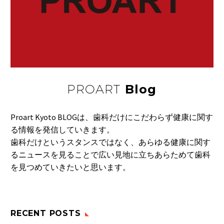
食べすぎていないの
に、なぜか中性脂肪が
25 7月 2016
がん予防最前線
つ…
夕刊フジは１２月１５
日午後１時から東京・
09 11月 2016
名言・格言
…
O・S・アーデン 笑いと
PROART
Blog
いうものは人の目…
12 8月 2017
ピーナッツバターを
ピーナッツバターは、
Proart Kyoto BLOGは、歯科だけにこだわらず健康に関す
ビーナッツを直接す
10 12月 2016
る情報を発信していきます。
野菜を水に
っ…
歯科だけというスタンスではなく、あらゆる健康に関す
野菜などの農薬や添加
るニュースを見ることで広い見地に立ちあらためて歯科
物などが微量でも体
05 10月 2017
を見つめていきたいと思います。
内…
誤嚥性肺炎
24 7月 2021
RECENT POSTS
なかなか治らない口臭