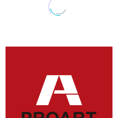
菜の花で
春の季節になると食用
の「菜の花」がお店
03 3月 2018
アレルギー児への給食
で…
食物アレルギーのある
子供の給食について、
16 5月 2016
…
意識して噛む
25 10月 2022
タンを取り除こう
杏（あんず）の種の中
にある白い部分を杏
19 12月 2016
脂肪をエネルギーに
仁…