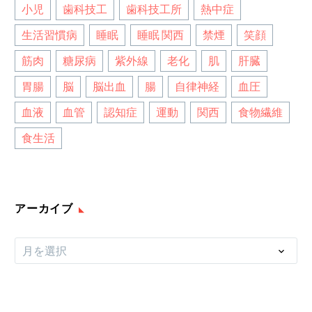
小児
歯科技工
歯科技工所
熱中症
生活習慣病
睡眠
睡眠 関西
禁煙
笑顔
筋肉
糖尿病
紫外線
老化
肌
肝臓
胃腸
脳
脳出血
腸
自律神経
血圧
血液
血管
認知症
運動
関西
食物繊維
食生活
アーカイブ
ア
月を選択
ー
カ
イ