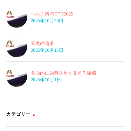
09 6月 2021
豚インフル
ヘルス博KYOTO2025
メキシコ保健省は１１
2025年10月24日
日までに、豚インフ
09 3月 2016
歯石はどれくらいおき
ル…
に歯科医院に
審美の追求
30 1月 2024
2025年10月16日
唾液成分が若さを支え
る
19 7月 2023
多面的に歯科医療を支える組織
足裏の角質を
2025年10月1日
湯船で足をゆっくり温
めた後は軽石で足の
25 12月 2018
裏…
カテゴリー