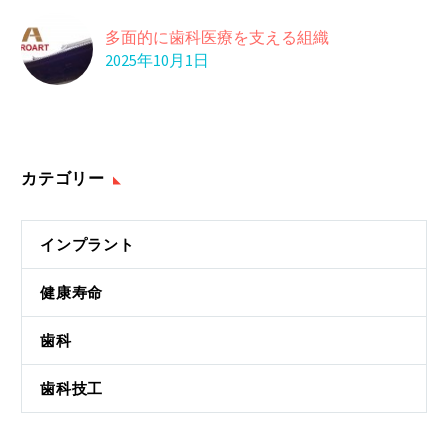
梨…
28 8月 2023
多面的に歯科医療を支える組織
チロシンで神経の働き
2025年10月1日
を活性化
チロシンは、アドレナ
20 1月 2016
リンやドーパミンな
ど…
カテゴリー
インプラント
健康寿命
歯科
歯科技工