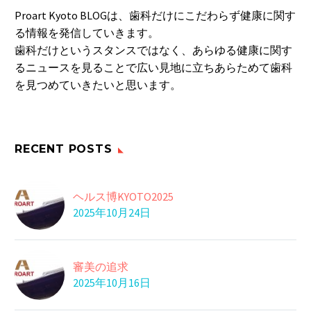
一日の中で、口の中の
い…
Proart Kyoto BLOGは、歯科だけにこだわらず健康に関す
細菌が一番多いのは
21 7月 2017
る情報を発信していきます。
朝…
歯科だけというスタンスではなく、あらゆる健康に関す
若さを維持する
るニュースを見ることで広い見地に立ちあらためて歯科
09 12月 2022
を見つめていきたいと思います。
糖尿病悪化予防
糖尿病関連の学会など
で作る「日本糖尿病
30 3月 2016
うなぎはいかが？
対…
RECENT POSTS
うなぎと言えば、天然
ものが好まれます。 …
07 2月 2022
ウォーキング
ヘルス博KYOTO2025
ウォーキングはカラダ
2025年10月24日
にいいと誰もが知っ
03 10月 2016
はじまりはいつもフル
て…
ーツ
審美の追求
とっても手軽に食べれ
29 9月 2020
2025年10月16日
ておいしいリンゴや
歯の病気と遺伝