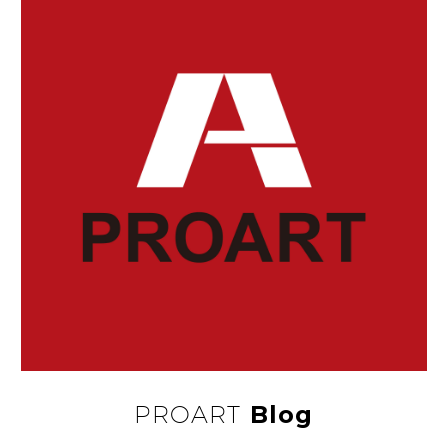
ジカ熱
シンガポールのメディ
27 8月 2016
エコノミークラス症候
アは、同国保健省の
群
話…
飛行機の中など、ずっ
30 11月 2016
食物繊維でヘルシーに
と座ったまま同じ体
食物繊維はノンカロリ
勢…
ーだというわけでは
28 9月 2016
あ…
プラークとは
15 3月 2024
審美の追求
16 10月 2025
どんなお菓子が好きで
すか？
PROART
Blog
お口の臭いが気になる
23 1月 2019
朝の口内環境
という方は意外と多