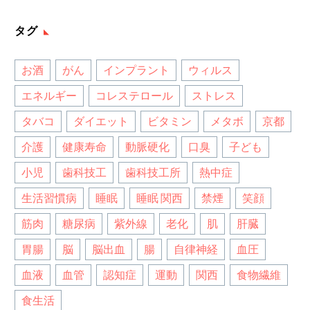
タグ
お酒
がん
インプラント
ウィルス
エネルギー
コレステロール
ストレス
タバコ
ダイエット
ビタミン
メタボ
京都
介護
健康寿命
動脈硬化
口臭
子ども
小児
歯科技工
歯科技工所
熱中症
生活習慣病
睡眠
睡眠 関西
禁煙
笑顔
筋肉
糖尿病
紫外線
老化
肌
肝臓
胃腸
脳
脳出血
腸
自律神経
血圧
血液
血管
認知症
運動
関西
食物繊維
食生活