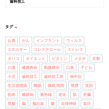
歯科技工
タグ
お酒
がん
インプラント
ウィルス
エネルギー
コレステロール
ストレス
タバコ
ダイエット
ビタミン
メタボ
京都
介護
健康寿命
動脈硬化
口臭
子ども
小児
歯科技工
歯科技工所
熱中症
生活習慣病
睡眠
睡眠 関西
禁煙
笑顔
筋肉
糖尿病
紫外線
老化
肌
肝臓
胃腸
脳
脳出血
腸
自律神経
血圧