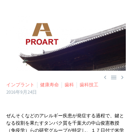



インプラント
健康寿命
歯科
歯科技工
2016年9月24日
ぜんそくなどのアレルギー疾患が発症する過程で、鍵と
なる役割を果たすタンパク質を千葉大の中山俊憲教授
（免疫学）らの研究グループが特定し、１７日付で米学