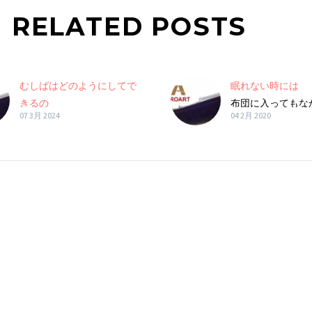
RELATED POSTS
むしばはどのようにしてで
眠れない時には
きるの
布団に入ってもな
07 3月 2024
04 2月 2020
れない時ってあり