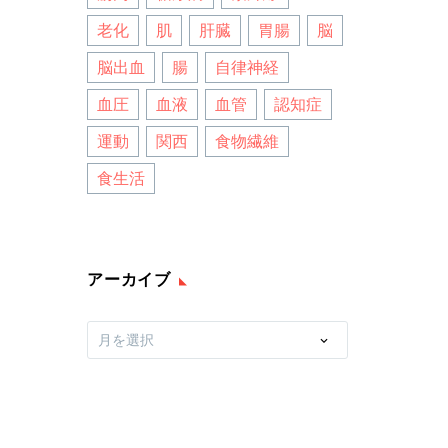
老化
肌
肝臓
胃腸
脳
脳出血
腸
自律神経
血圧
血液
血管
認知症
運動
関西
食物繊維
食生活
アーカイブ
ア
月を選択
ー
カ
イ
ブ