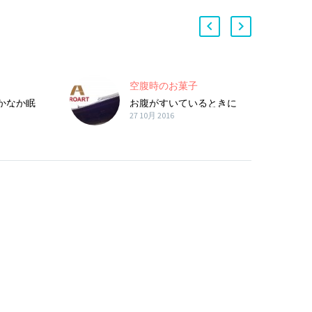
空腹時のお菓子
かなか眠
お腹がすいているときに
27 10月 2016
…
「白砂糖」がたっぷ…