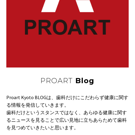
ＩＴベンチャー「ミナ
の…
カラ」は、患者がス
12 11月 2016
爪に白い半月がありま
マ…
すか？
爪のしたの部分に白い
17 2月 2016
サイトメガロウイルス
半月のようなものが、
胎児期に感染すると、
…
難聴や発達の遅れな
06 2月 2016
全国からご注文を承っ
ど…
ております
PROART
Blog
05 3月 2025
太りすぎたら
太りやすい方は、体重
Proart Kyoto BLOGは、歯科だけにこだわらず健康に関す
に比例して中性脂肪
05 8月 2019
る情報を発信していきます。
夜盲症を防ごう
も…
歯科だけというスタンスではなく、あらゆる健康に関す
ビタミンＡは夜盲症の
るニュースを見ることで広い見地に立ちあらためて歯科
予防になります。 暗…
19 3月 2022
を見つめていきたいと思います。
歯並びを気にする人は