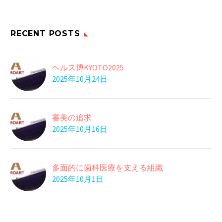
６０％以上
06 10月 2023
白ワインを飲ん
RECENT POSTS
で・・・
白ワインは赤ワインに
04 9月 2017
大豆に注目
比べて抗酸化作用の
ヘルス博KYOTO2025
大豆には「大豆オリゴ
2025年10月24日
あ…
糖」という水溶性の
28 2月 2017
ドライマウスに注意し
糖…
よう
審美の追求
最近唾液が出にくな
16 7月 2016
2025年10月16日
きちんと昼寝
ぁ。。。 という方は、
就寝中は、カラダがリ
…
ラックスモードに切
29 9月 2017
多面的に歯科医療を支える組織
動脈硬化を予防
り…
2025年10月1日
イノシトールという成
分は、脂肪の流れを
05 4月 2022
よ…