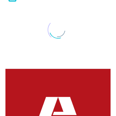
歯の病気と遺伝
28 8月 2023
内臓や血管の強化
タンパク質を構成して
いるアミノ酸は、筋
21 7月 2018
＜熊本地震＞人工透析
肉…
医療機関
日本透析医会は、熊本
16 4月 2016
スマホで薬を宅配
県を中心とする一連