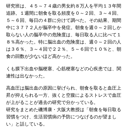
研究班は、４５～７４歳の男女約８万人を平均１３年間
追跡。１週間に朝食を取る頻度を０～２回、３～４回、
５～６回、毎日の４群に分けて調べた。その結果、期間
中に３７７２人が脳卒中を発症。朝食を週０～２回しか
取らない人の脳卒中の危険度は、毎日取る人に比べて１
８％高かった。特に脳出血の危険度は、週０～２回の人
は３６％、３～４回で２２％、５～６回で１０％と、朝
食の回数が少ないほど高かった。
くも膜下出血や脳梗塞、心筋梗塞などの心疾患では、関
連性は出なかった。
高血圧は脳出血の原因に挙げられ、朝食を取ると血圧上
昇が抑えられる一方、抜くと空腹によるストレスで血圧
が上がることが過去の研究で分かっている。
研究をまとめた磯博康・大阪大教授は「朝食を毎日取る
習慣をつけ、生活習慣病の予防につなげるのが望まし
い」と話している。