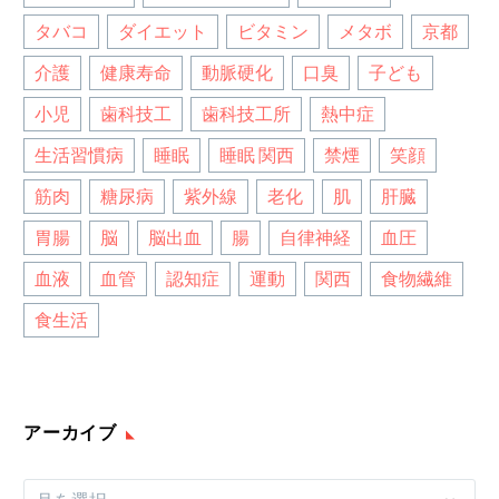
タバコ
ダイエット
ビタミン
メタボ
京都
介護
健康寿命
動脈硬化
口臭
子ども
小児
歯科技工
歯科技工所
熱中症
生活習慣病
睡眠
睡眠 関西
禁煙
笑顔
筋肉
糖尿病
紫外線
老化
肌
肝臓
胃腸
脳
脳出血
腸
自律神経
血圧
血液
血管
認知症
運動
関西
食物繊維
食生活
アーカイブ
ア