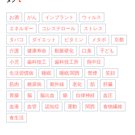
タグ
お酒
がん
インプラント
ウィルス
エネルギー
コレステロール
ストレス
タバコ
ダイエット
ビタミン
メタボ
京都
介護
健康寿命
動脈硬化
口臭
子ども
小児
歯科技工
歯科技工所
熱中症
生活習慣病
睡眠
睡眠 関西
禁煙
笑顔
筋肉
糖尿病
紫外線
老化
肌
肝臓
胃腸
脳
脳出血
腸
自律神経
血圧
血液
血管
認知症
運動
関西
食物繊維
食生活