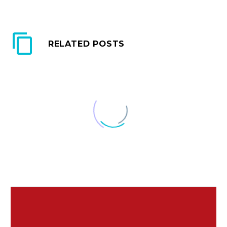
RELATED POSTS
受動喫煙で１万５千人
死亡
受動喫煙が原因で死亡
30 5月 2016
眠れない時には
する人は、国内で年
布団に入ってもなかな
間…