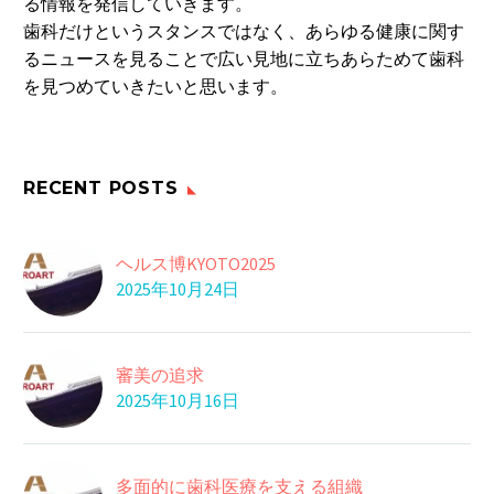
る情報を発信していきます。
人…
歯科だけというスタンスではなく、あらゆる健康に関す
食習慣の改善
るニュースを見ることで広い見地に立ちあらためて歯科
28 4月 2022
を見つめていきたいと思います。
ナスであれをあれする
ナスには、過剰なコレ
ステロールの上昇を
16 9月 2020
糖尿病悪化予防
抑…
RECENT POSTS
糖尿病関連の学会など
で作る「日本糖尿病
30 3月 2016
タマゴ
対…
ヘルス博KYOTO2025
コレステロールが気に
2025年10月24日
なってしまう方は卵
04 4月 2017
自律神経のバランス
を…
リチウムは、「白血
審美の追求
球」という免疫の兵隊
07 5月 2016
2025年10月16日
全身を巡る血流をチェ
を…
ック
12 3月 2021
多面的に歯科医療を支える組織