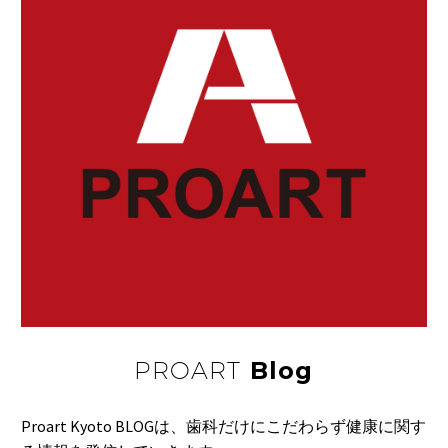
か眠れない時ってあ
04 2月 2020
アボカド
り…
森のバターとも言われ
ているアボカド。 授…
17 5月 2017
片づけながら
ダイエットというと、
なかなか続かないも
30 1月 2018
の…
速筋繊維を鍛えて
06 11月 2022
豚インフル
メキシコ保健省は１１
日までに、豚インフ
09 3月 2016
障害者向け料理教室
ル…
障害がある人たちを対
PROART
Blog
象にした料理教室が
12 10月 2018
紫外線に注意
各…
夏休み、海で海水浴や
Proart Kyoto BLOGは、歯科だけにこだわらず健康に関す
山でキャンプをする
21 8月 2017