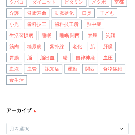
タバコ
ダイエット
ビタミン
メタボ
京都
介護
健康寿命
動脈硬化
口臭
子ども
小児
歯科技工
歯科技工所
熱中症
生活習慣病
睡眠
睡眠 関西
禁煙
笑顔
筋肉
糖尿病
紫外線
老化
肌
肝臓
胃腸
脳
脳出血
腸
自律神経
血圧
血液
血管
認知症
運動
関西
食物繊維
食生活
アーカイブ
ア
月を選択
ー