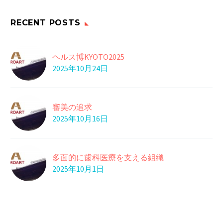
く浴びてしまったな
13 10月 2017
ぁ…
RECENT POSTS
太りにくい習慣
27 11月 2024
Banana
ヘルス博KYOTO2025
バナナには、「セロト
2025年10月24日
ニン」という物質が
04 7月 2017
ＨＩＶ感染、２年連続
豊…
で減少
審美の追求
厚生労働省のエイズ動
28 5月 2016
2025年10月16日
味噌の健脳成分
向委員会は、平成２
皆さんの日常で使って
７…
いる「味噌」は、実
24 1月 2020
多面的に歯科医療を支える組織
＜熊本地震＞給水・道
は…
2025年10月1日
路等の緊急情報
熊本市のホームページ
18 4月 2016
の情報です。 情報が…