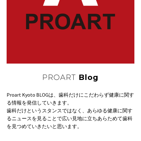
15 4月 2023
成長ホルモンを増やす
３つのポイント
成長ホルモンが分泌さ
07 10月 2019
検査受診率が低い
れると、代謝が上あ
定期受診している糖尿
が…
病患者でも、網膜症
15 10月 2016
不快に感じる第1位が
や…
「口臭」
PROART
Blog
29 4月 2021
世界の主要都市人口の
８割が基準超
Proart Kyoto BLOGは、歯科だけにこだわらず健康に関す
世界保健機関（ＷＨ
18 5月 2016
る情報を発信していきます。
女性の喫煙
Ｏ）は、世界の主要都
歯科だけというスタンスではなく、あらゆる健康に関す
タバコは、肺がんをは
市…
るニュースを見ることで広い見地に立ちあらためて歯科
じめ多くのリスクが
27 4月 2016
を見つめていきたいと思います。
夏の皮膚ダメージ
あ…
今年の夏も紫外線を多