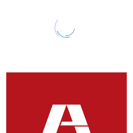
入れ歯のお手入れ
16 6月 2023
日光を浴びよう
朝の日光は、カラダの
リズムを作るうえで、
07 1月 2017
白湯を飲んで
…
白湯（さゆ）は、体温
を上げて免疫力を高
26 12月 2019
め…
根管治療