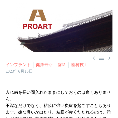



インプラント
健康寿命
歯科
歯科技工
2023年6月16日
入れ歯を長い間入れたままにしておくのは良くありませ
ん。
不潔なだけでなく、粘膜に強い炎症を起こすこともあり
ます。嫌な臭いが出たり、粘膜が赤くただれるのは、汚