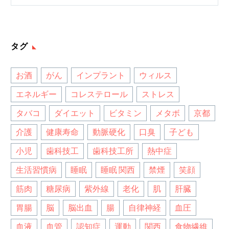
タグ
お酒
がん
インプラント
ウィルス
エネルギー
コレステロール
ストレス
タバコ
ダイエット
ビタミン
メタボ
京都
介護
健康寿命
動脈硬化
口臭
子ども
小児
歯科技工
歯科技工所
熱中症
生活習慣病
睡眠
睡眠 関西
禁煙
笑顔
筋肉
糖尿病
紫外線
老化
肌
肝臓
胃腸
脳
脳出血
腸
自律神経
血圧
血液
血管
認知症
運動
関西
食物繊維