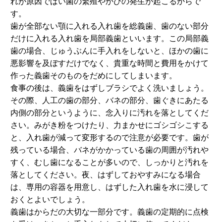
れが原因でばい菌の繁殖やかびの発生が起こるからで
す。
歯が全部ない顎に入れる入れ歯を総義歯、歯のない部分
だけに入れる入れ歯を局部義歯といいます。この局部義
歯の場合、じゅうぶんに手入れをしないと、ほかの歯に
悪影響を及ぼすだけでなく、貴重な時間と費用をかけて
作った義歯そのものをだめにしてしまいます。
食事の後は、義歯をはずしブラシでよく洗いましょう。
その際、人工の歯の部分、バネの部分、歯ぐきにあたる
内側の部分というように、念入りに汚れを落としてくだ
さい。みがき粉をつけたり、力まかせにゴシゴシこする
と、入れ歯が減って変形するので注意が必要です。歯が
残っている場合、バネがかかっている歯の周囲が汚れや
すく、むし歯になることが多いので、しっかりと汚れを
落としてください。夜、はずしておやすみになる場合
は、専用の容器を用意し、はずした入れ歯を水に浸して
おくとよいでしょう。
義歯はからだの大切な一部分です。義歯の定期的に点検