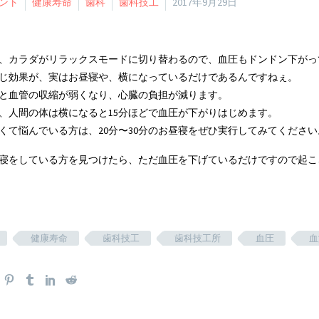
ント
健康寿命
歯科
歯科技工
2017年9月29日
、カラダがリラックスモードに切り替わるので、血圧もドンドン下がっ
じ効果が、実はお昼寝や、横になっているだけであるんですねぇ。
と血管の収縮が弱くなり、心臓の負担が減ります。
、人間の体は横になると15分ほどで血圧が下がりはじめます。
くて悩んでいる方は、20分〜30分のお昼寝をぜひ実行してみてください
寝をしている方を見つけたら、ただ血圧を下げているだけですので起こ
健康寿命
歯科技工
歯科技工所
血圧
血