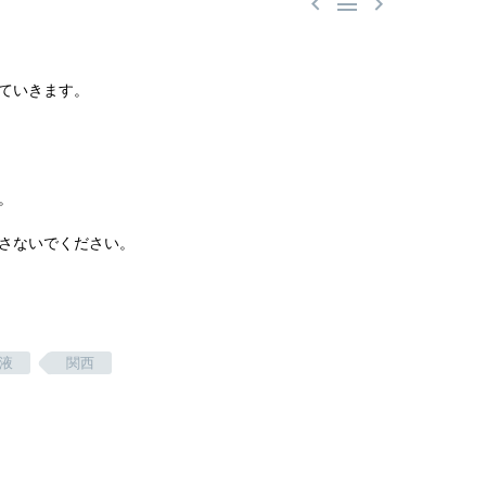



ていきます。
。
さないでください。
液
関西