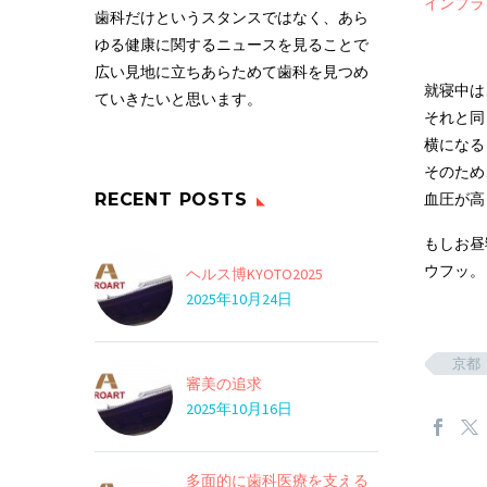
インプラ
歯科だけというスタンスではなく、あら
ゆる健康に関するニュースを見ることで
広い見地に立ちあらためて歯科を見つめ
就寝中は
ていきたいと思います。
それと同
横になる
そのため
RECENT POSTS
血圧が高
もしお昼
ウフッ。
ヘルス博KYOTO2025
2025年10月24日
京都
審美の追求
2025年10月16日
多面的に歯科医療を支える