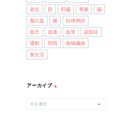
老化
肌
肝臓
胃腸
脳
脳出血
腸
自律神経
血圧
血液
血管
認知症
運動
関西
食物繊維
食生活
アーカイブ
ア
月を選択
ー
カ
イ
ブ