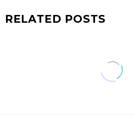
RELATED POSTS
ヘルパンギーナ
エコノミークラス
夏に乳幼児がかかりやすい
飛行機の中など、
08 8月 2018
30 11月 2016
ウイルス性の感染…
ったまま同じ体勢
謹賀新年
１０％ジュース税
新年あけましておめでとう
ットに効果アリ？