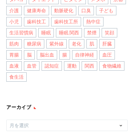
介護
健康寿命
動脈硬化
口臭
子ども
小児
歯科技工
歯科技工所
熱中症
生活習慣病
睡眠
睡眠 関西
禁煙
笑顔
筋肉
糖尿病
紫外線
老化
肌
肝臓
胃腸
脳
脳出血
腸
自律神経
血圧
血液
血管
認知症
運動
関西
食物繊維
食生活
アーカイブ
ア
月を選択
ー