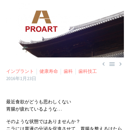



インプラント
健康寿命
歯科
歯科技工
2016年1月23日
最近食欲がどうも思わしくない
胃腸が疲れているような…
そのような状態ではありませんか？
ニラには胃液の分泌を促進させて、胃腸を整えるはたら