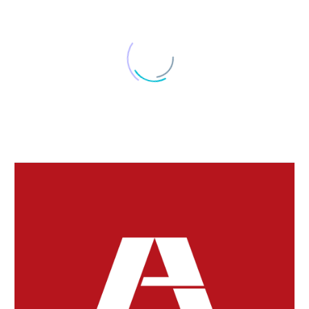
定期的なクリーニング
26 7月 2022
千葉で結核集団感染
千葉県は１７日、埼玉
県越谷市にある専門
26 11月 2016
ワサビで胃腸回復
学…
ワサビの辛み成分は、
ピロリ菌をやっつけ
22 3月 2016
脳の働きを良くする
た…
大豆にはレシチンとい