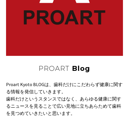
う成分が豊富に含ま
16 12月 2015
漬物パワー
れ…
発酵する漬物は、長く
漬け込むとすっぱく
15 4月 2017
眠れない時には
な…
布団に入ってもなかな
か眠れない時ってあ
04 2月 2020
がんが肥満と関係
り…
世界保健機関の専門機
PROART
Blog
関である国際がん研
19 10月 2016
乳歯が生え変わるしく
究…
み
Proart Kyoto BLOGは、歯科だけにこだわらず健康に関す
赤ちゃんの頃に生えて
08 6月 2016
る情報を発信していきます。
「メタボ対策実践して
きた乳歯が、大きく
歯科だけというスタンスではなく、あらゆる健康に関す
いる」半数
な…
るニュースを見ることで広い見地に立ちあらためて歯科
政府は１７日の閣議
21 5月 2016
を見つめていきたいと思います。
バナナ
で、平成２７年度版の
バナナの皮をむくと、
食…