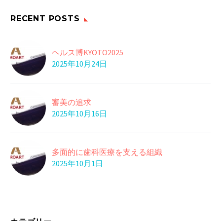
皮と実の間に「白い
11 5月 2016
干しシイタケ
す…
RECENT POSTS
中国では非常に重宝さ
れている「乾物類」、
26 4月 2018
がん法改正案
…
ヘルス博KYOTO2025
参院厚生労働委員会
2025年10月24日
は、がん患者が安心し
21 11月 2016
コンサート会場ではし
て…
か患者が
審美の追求
千葉市美浜区の幕張メ
22 8月 2016
2025年10月16日
グレープフルーツ
ッセで今月１４日に
グレープフルーツは、
あ…
果実が「ブドウ」の
18 5月 2019
多面的に歯科医療を支える組織
食事制限
よ…
2025年10月1日
肥満は何もいいことは
ありません。 健康を…
18 4月 2017