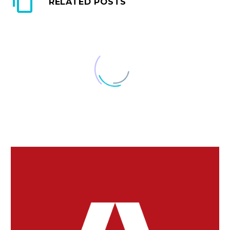
RELATED POSTS
干しシイタケ
中国では非常に重宝さ
れている「乾物類」、
26 4月 2018
大豆に注目
…
大豆には「大豆オリゴ
糖」という水溶性の
28 2月 2017
夏の皮膚ダメージ
糖…
今年の夏も紫外線を多
く浴びてしまったな
13 10月 2017