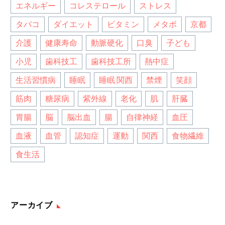
エネルギー
コレステロール
ストレス
タバコ
ダイエット
ビタミン
メタボ
京都
介護
健康寿命
動脈硬化
口臭
子ども
小児
歯科技工
歯科技工所
熱中症
生活習慣病
睡眠
睡眠 関西
禁煙
笑顔
筋肉
糖尿病
紫外線
老化
肌
肝臓
胃腸
脳
脳出血
腸
自律神経
血圧
血液
血管
認知症
運動
関西
食物繊維
食生活
アーカイブ