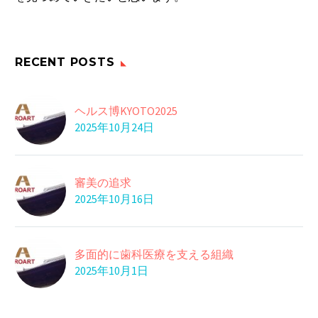
味噌の健脳成分
に便利な乳児用液体
日常で使っている味噌
ミ…
は、実は脳をフル回
28 1月 2019
メタボ対策実践人数
転…
RECENT POSTS
政府は１７日の閣議
で、平成２７年度版の
09 7月 2020
自分に必要なエネルギ
ヘルス博KYOTO2025
食…
2025年10月24日
ー
食事のカロリーを気に
26 2月 2019
レバーを食す
している方は多いで
レバーには、鉄、ビタ
す…
審美の追求
ミンＢ2、Ｂ6などな…
12 12月 2016
2025年10月16日
ホルモンバランスが乱
れる原因
21 6月 2024
多面的に歯科医療を支える組織
2025年10月1日
虫歯になりやすい人
14 10月 2024