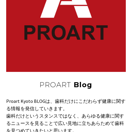
イカ墨はいかがでしょ
ぁ…
う
イカ墨には「アミノ
08 3月 2022
謹賀新年
酸」が豊富に含まれて
新年あけましておめで
お…
とうございます。
06 1月 2020
がん治療薬オプジーボ
の値下げ検討
高額ながん治療薬「オ
24 8月 2016
がん予防最前線
プジーボ」について、
夕刊フジは１２月１５
…
PROART
Blog
日午後１時から東京・
09 11月 2016
ぬるめのお湯で
…
最近少し暖かくなって
Proart Kyoto BLOGは、歯科だけにこだわらず健康に関す
きたとは言え、まだ
27 2月 2016
る情報を発信していきます。
災害時に便利な液体ミ
ま…
歯科だけというスタンスではなく、あらゆる健康に関す
ルク
るニュースを見ることで広い見地に立ちあらためて歯科
厚生労働省は、災害時
03 9月 2018
を見つめていきたいと思います。