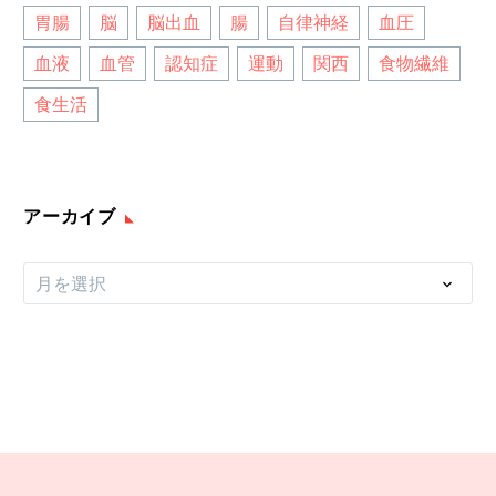
胃腸
脳
脳出血
腸
自律神経
血圧
血液
血管
認知症
運動
関西
食物繊維
食生活
アーカイブ
ア
月を選択
ー
カ
イ
ブ