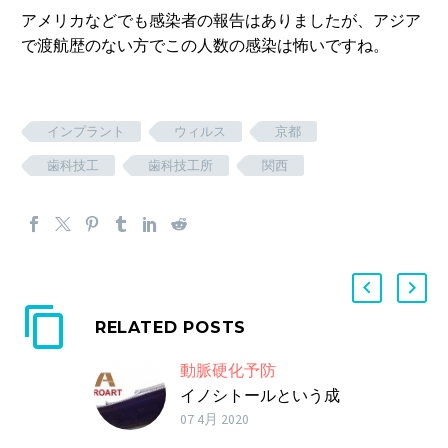
アメリカなどでも感染者の報告はありましたが、アジア
で渡航歴のない方でこの人数の感染は怖いですね。
インプラント
ウィルス
京都
歯科技工
歯科技工所
関西
RELATED POSTS
動脈硬化予防
イノシトールという成
分は、脂肪の流れを
07 4月 2020
よ…