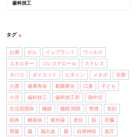
歯科技工
タグ
お酒
がん
インプラント
ウィルス
エネルギー
コレステロール
ストレス
タバコ
ダイエット
ビタミン
メタボ
京都
介護
健康寿命
動脈硬化
口臭
子ども
小児
歯科技工
歯科技工所
熱中症
生活習慣病
睡眠
睡眠 関西
禁煙
笑顔
筋肉
糖尿病
紫外線
老化
肌
肝臓
胃腸
脳
脳出血
腸
自律神経
血圧