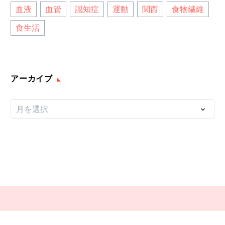
血液
血管
認知症
運動
関西
食物繊維
食生活
アーカイブ
ア
月を選択
ー
カ
イ
ブ