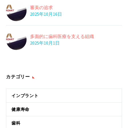
プラークは細菌の塊
審美の追求
03 8月 2022
2025年10月16日
タイ人男性ジカ熱感染
タイ保健当局は２日、
タイ人男性１人が、
02 2月 2016
多面的に歯科医療を支える組織
深くなった歯周ポケッ
蚊…
2025年10月1日
ト
10 5月 2022
カテゴリー
インプラント
健康寿命
歯科