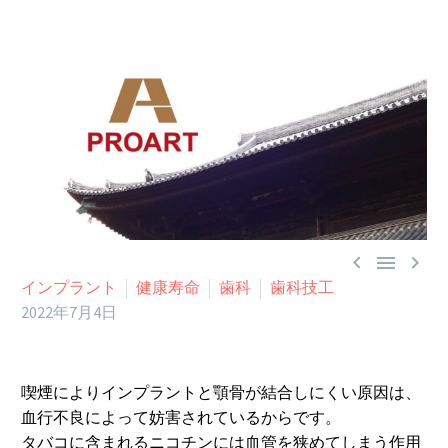



インプラント
健康寿命
歯科
歯科技工
2022年7月4日
喫煙によりインプラントと顎骨が結合しにくい原因は、
血行不良によって妨害されているからです。
タバコに含まれるニコチンには血管を狭めてしまう作用