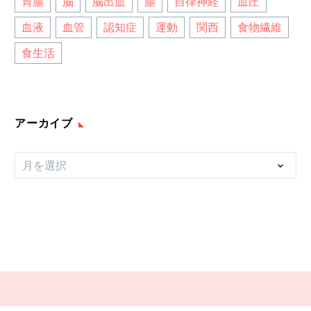
胃腸
脳
脳出血
腸
自律神経
血圧
血液
血管
認知症
運動
関西
食物繊維
食生活
アーカイブ
ア
月を選択
ー
カ
イ
ブ