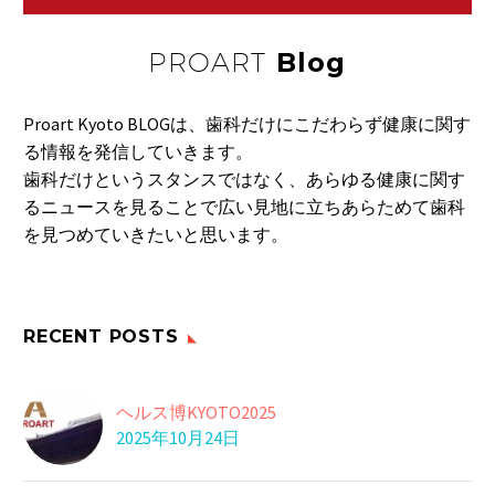
胃がんをチェックしま
肉…
しょう
PROART
Blog
国立がん研究センター
16 3月 2020
は、ネット上で簡単
アドバシステムとは
な…
Proart Kyoto BLOGは、歯科だけにこだわらず健康に関す
04 6月 2025
る情報を発信していきます。
口を大きく開ける
歯科だけというスタンスではなく、あらゆる健康に関す
歳を重ねていくにつ
るニュースを見ることで広い見地に立ちあらためて歯科
れ、こんな悩みはあり
30 7月 2016
を見つめていきたいと思います。
食物繊維の種類
ま…
食物繊維には、水に溶
けにくいタイプの
17 8月 2019
「不…
RECENT POSTS
虫歯になりやすい人
14 10月 2024
ワカメをたべて
ヘルス博KYOTO2025
ワカメやコンブ、モズ
2025年10月24日
クなどには、「アル
14 3月 2018
ギ…