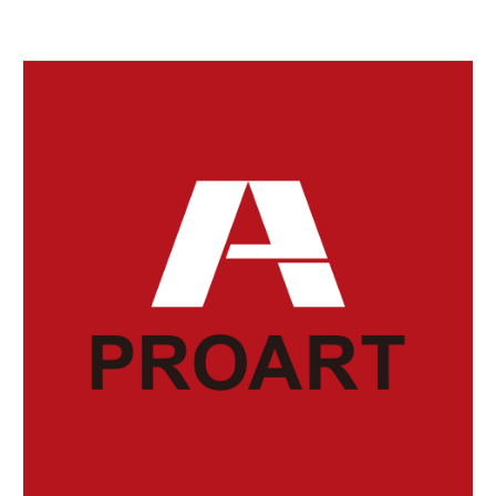
冷え性の原因
02 10月 2024
プールで軽い運動を
暑い夏にプールに入る
のは、気持ちがよく
08 10月 2020
睡眠不足で生活習慣病
て…
に！？
13 10月 2022
減らないメタボ
厚生労働省は、平成２
５～３４年度の１０
18 8月 2018
天然酵母パン
年…
通常の市販のパンは、
短時間で培養した
26 2月 2018
内臓や血管の強化
「イ…
タンパク質を構成して
いるアミノ酸は、筋
21 7月 2018