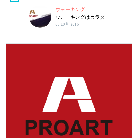
ウォーキング
ウォーキングはカラダ
にいいと誰もが知っ
03 10月 2016
て…