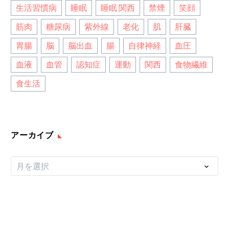
生活習慣病
睡眠
睡眠 関西
禁煙
笑顔
筋肉
糖尿病
紫外線
老化
肌
肝臓
胃腸
脳
脳出血
腸
自律神経
血圧
血液
血管
認知症
運動
関西
食物繊維
食生活
アーカイブ
ア
月を選択
ー
カ
イ
ブ