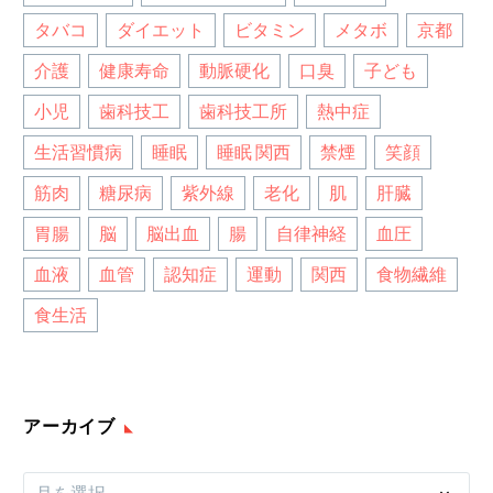
タバコ
ダイエット
ビタミン
メタボ
京都
介護
健康寿命
動脈硬化
口臭
子ども
小児
歯科技工
歯科技工所
熱中症
生活習慣病
睡眠
睡眠 関西
禁煙
笑顔
筋肉
糖尿病
紫外線
老化
肌
肝臓
胃腸
脳
脳出血
腸
自律神経
血圧
血液
血管
認知症
運動
関西
食物繊維
食生活
アーカイブ
ア