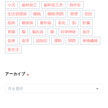
小児
歯科技工
歯科技工所
熱中症
生活習慣病
睡眠
睡眠 関西
禁煙
笑顔
筋肉
糖尿病
紫外線
老化
肌
肝臓
胃腸
脳
脳出血
腸
自律神経
血圧
血液
血管
認知症
運動
関西
食物繊維
食生活
アーカイブ
ア
月を選択
ー
カ
イ