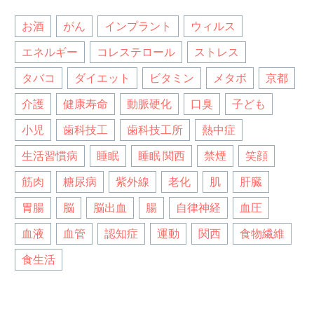
お酒
がん
インプラント
ウィルス
エネルギー
コレステロール
ストレス
タバコ
ダイエット
ビタミン
メタボ
京都
介護
健康寿命
動脈硬化
口臭
子ども
小児
歯科技工
歯科技工所
熱中症
生活習慣病
睡眠
睡眠 関西
禁煙
笑顔
筋肉
糖尿病
紫外線
老化
肌
肝臓
胃腸
脳
脳出血
腸
自律神経
血圧
血液
血管
認知症
運動
関西
食物繊維
食生活