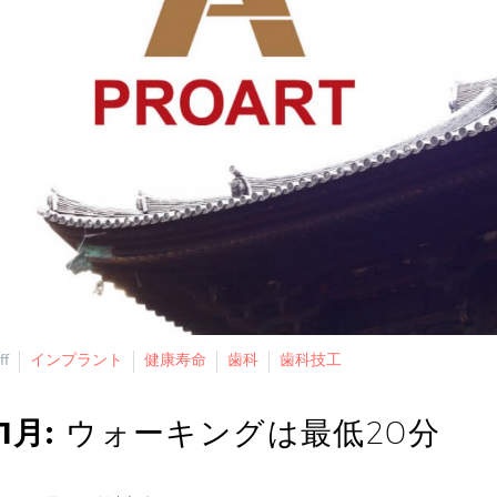
ff
インプラント
健康寿命
歯科
歯科技工
11月:
ウォーキングは最低20分