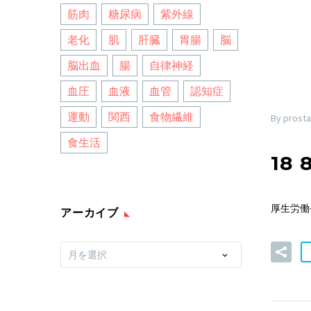
筋肉
糖尿病
紫外線
老化
肌
肝臓
胃腸
脳
脳出血
腸
自律神経
血圧
血液
血管
認知症
運動
関西
食物繊維
By prosta
食生活
18 
厚生労働
アーカイブ
ア
月を選択
ー
カ
イ