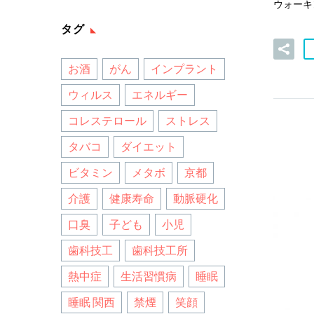
ウォーキ
タグ
お酒
がん
インプラント
ウィルス
エネルギー
コレステロール
ストレス
タバコ
ダイエット
ビタミン
メタボ
京都
介護
健康寿命
動脈硬化
口臭
子ども
小児
歯科技工
歯科技工所
熱中症
生活習慣病
睡眠
睡眠 関西
禁煙
笑顔