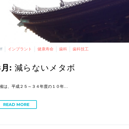
ff
インプラント
健康寿命
歯科
歯科技工
8月:
減らないメタボ
省は、平成２５～３４年度の１０年…
READ MORE